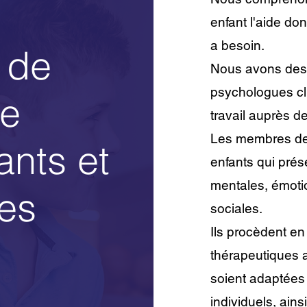
enfant l'aide don
a besoin.
 de
Nous avons des 
psychologues cli
ie
travail auprès d
Les membres de 
ants et
enfants qui prése
mentales, émoti
nes
sociales.
Ils procèdent e
thérapeutiques a
soient adaptées
individuels, ain