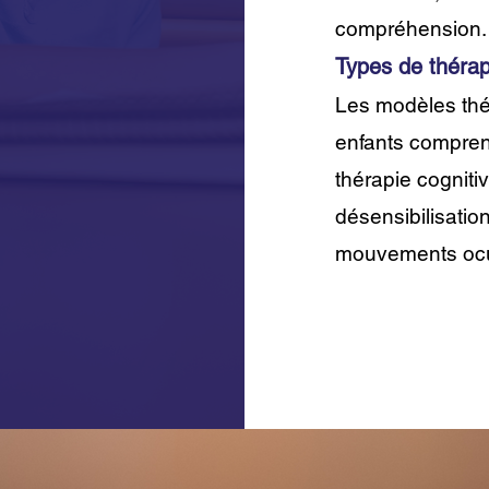
compréhension.
Types de
thérap
Les modèles th
enfants compren
thérapie cognit
désensibilisation
mouvements ocu