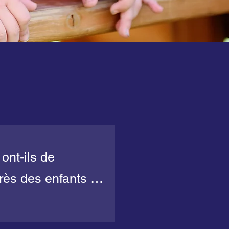
nt-ils de 
rès des enfants ?

mpte des 